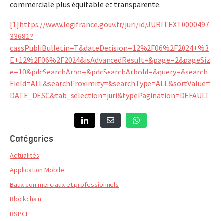
commerciale plus équitable et transparente.
[1]
https://www.legifrance.gouv.fr/juri/id/JURITEXT0000497
33681?
cassPubliBulletin=T&dateDecision=12%2F06%2F2024+%3
E+12%2F06%2F2024&isAdvancedResult=&page=2&pageSiz
e=10&pdcSearchArbo=&pdcSearchArboId=&query=&search
Field=ALL&searchProximity=&searchType=ALL&sortValue=
DATE_DESC&tab_selection=juri&typePagination=DEFAULT
Catégories
Actualités
Application Mobile
Baux commerciaux et professionnels
Blockchain
BSPCE