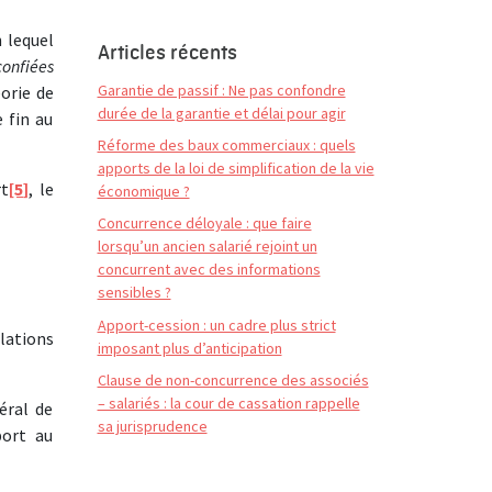
n lequel
Articles récents
confiées
Garantie de passif : Ne pas confondre
éorie de
durée de la garantie et délai pour agir
 fin au
Réforme des baux commerciaux : quels
apports de la loi de simplification de la vie
rt
[5]
, le
économique ?
Concurrence déloyale : que faire
lorsqu’un ancien salarié rejoint un
concurrent avec des informations
sensibles ?
Apport-cession : un cadre plus strict
lations
imposant plus d’anticipation
Clause de non-concurrence des associés
– salariés : la cour de cassation rappelle
éral de
sa jurisprudence
port au