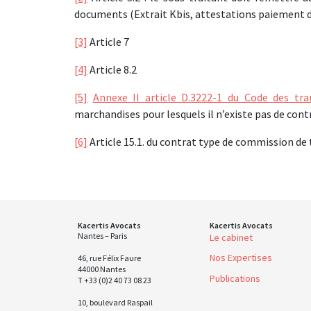
documents (Extrait Kbis, attestations paiement de
[3]
Article 7
[4]
Article 8.2
[5]
Annexe II article D.3222-1 du Code des tr
marchandises pour lesquels il n’existe pas de cont
[6]
Article 15.1. du contrat type de commission de
Kacertis Avocats
Kacertis Avocats
Nantes – Paris
Le cabinet
Nos Expertises
46, rue Félix Faure
44000 Nantes
Publications
T +33 (0)2 40 73 08 23
10, boulevard Raspail