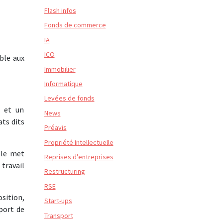
Flash infos
Fonds de commerce
IA
ICO
able aux
Immobilier
Informatique
Levées de fonds
t et un
News
ats dits
Préavis
Propriété Intellectuelle
lle met
Reprises d'entreprises
travail
Restructuring
RSE
sition,
Start-ups
sport de
Transport