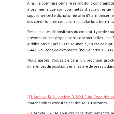
Ainsi, le commissionnaire serait donc contraint 
alors même que son commettant aurait résilié le
supprimer cette dichotomie afin d’harmoniser les 
des conditions de cessation des relations inextrica
Reste que les dispositions du contrat type de so
prévoir d’autres dispositions contractuelles. La di
juridictions du préavis raisonnable, en cas de rupt
L.442-6 du code de commerce (nouvel article L.442-
Nous aurons l’occasion dans un prochain article
différentes dispositions en matière de préavis dan
[1]
Annexe IX à l’article D.3224-3 du Code des
t
marchandises exécutés par des sous-traitants
[2]
Article 3.2 : le sous-traitant doit remettre