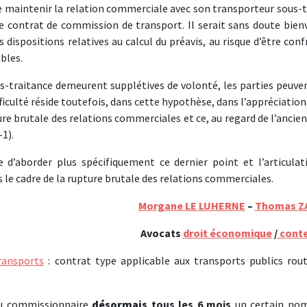
de maintenir la relation commerciale avec son transporteur sous-t
 contrat de commission de transport. Il serait sans doute bien
dispositions relatives au calcul du préavis, au risque d’être con
bles.
us-traitance demeurent supplétives de volonté, les parties peuve
fficulté réside toutefois, dans cette hypothèse, dans l’appréciation
ure brutale des relations commerciales et ce, au regard de l’ancien
1).
 d’aborder plus spécifiquement ce dernier point et l’articulat
s le cadre de la rupture brutale des relations commerciales.
Morgane LE LUHERNE
–
Thomas Z
Avocats
droit économique
/
conte
rans
ports
: contrat type applicable aux transports publics rout
 au commissionnaire
désormais
tous les 6 mois
un certain no