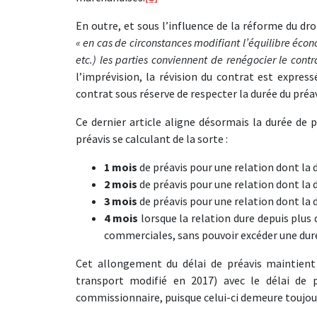
En outre, et sous l’influence de la réforme du dro
« en cas de circonstances modifiant l’équilibre écon
etc.) les parties conviennent de renégocier le contra
l’imprévision, la révision du contrat est expres
contrat sous réserve de respecter la durée du préavi
Ce dernier article aligne désormais la durée de 
préavis se calculant de la sorte :
1 mois
de préavis pour une relation dont la d
2 mois
de préavis pour une relation dont la d
3 mois
de préavis pour une relation dont la d
4 mois
lorsque la relation dure depuis plus
commerciales, sans pouvoir excéder une d
Cet allongement du délai de préavis maintient
transport modifié en 2017) avec le délai de 
commissionnaire, puisque celui-ci demeure toujo