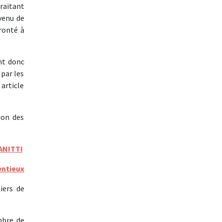
raitant
venu de
fronté à
nt donc
 par les
 article
ion des
ANITTI
ntieux
iers de
mbre de