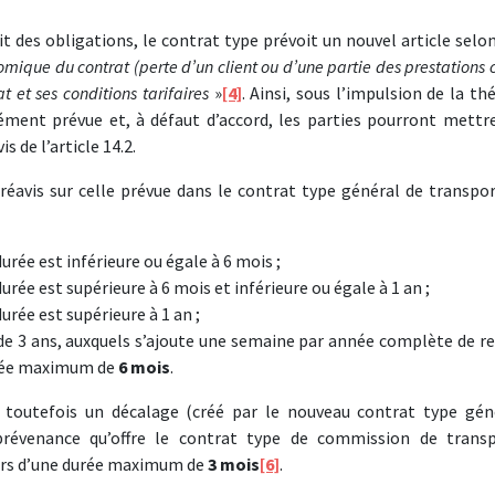
it des obligations, le contrat type prévoit un nouvel article selo
omique du contrat (perte d’un client ou d’une partie des prestations 
t et ses conditions tarifaires
»
[4]
. Ainsi, sous l’impulsion de la th
sément prévue et, à défaut d’accord, les parties pourront mettre
s de l’article 14.2.
préavis sur celle prévue dans le contrat type général de transpo
urée est inférieure ou égale à 6 mois ;
urée est supérieure à 6 mois et inférieure ou égale à 1 an ;
urée est supérieure à 1 an ;
 de 3 ans, auxquels s’ajoute une semaine par année complète de re
urée maximum de
6 mois
.
 toutefois un décalage (créé par le nouveau contrat type gén
prévenance qu’offre le contrat type de commission de trans
urs d’une durée maximum de
3 mois
[6]
.