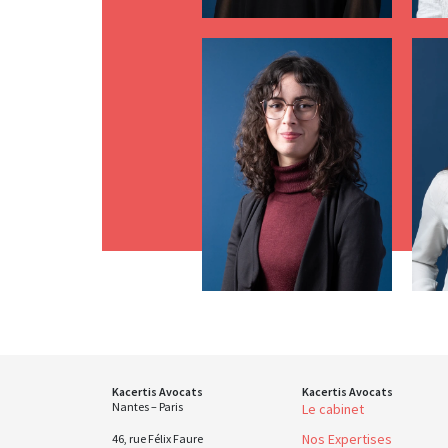
Kacertis Avocats
Kacertis Avocats
Nantes – Paris
Le cabinet
Nos Expertises
46, rue Félix Faure