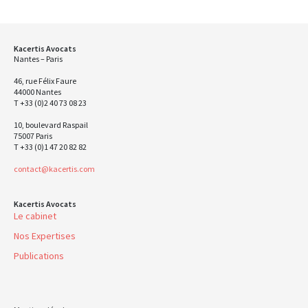
Kacertis Avocats
Nantes – Paris
46, rue Félix Faure
44000 Nantes
T +33 (0)2 40 73 08 23
10, boulevard Raspail
75007 Paris
T +33 (0)1 47 20 82 82
contact@kacertis.com
Kacertis Avocats
Le cabinet
Nos Expertises
Publications