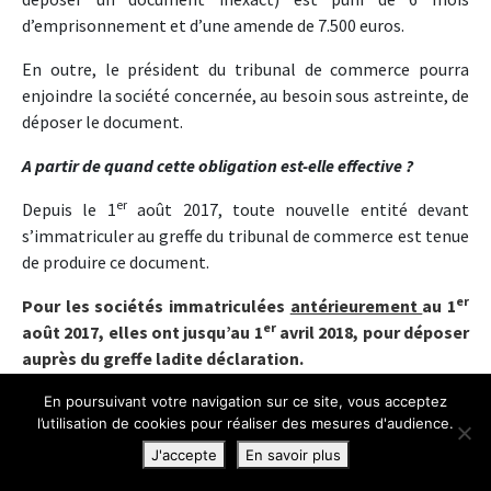
d’emprisonnement et d’une amende de 7.500 euros.
En outre, le président du tribunal de commerce pourra
enjoindre la société concernée, au besoin sous astreinte, de
déposer le document.
A partir de quand cette obligation est-elle effective ?
er
Depuis le 1
août 2017, toute nouvelle entité devant
s’immatriculer au greffe du tribunal de commerce est tenue
de produire ce document.
er
Pour les sociétés immatriculées
antérieurement
au 1
er
août 2017, elles ont jusqu’au 1
avril 2018, pour déposer
auprès du greffe ladite déclaration.
En poursuivant votre navigation sur ce site, vous acceptez
l’utilisation de cookies pour réaliser des mesures d'audience.
NANTES DIGITAL WEEK : DROIT
J'accepte
En savoir plus
ET INTELLIGENCE ARTIFICIELLE