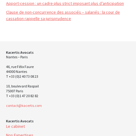
Apport-cession : un cadre plus strict imposant plus d’anticipation
Clause de non-concurrence des associés – salariés : la cour de
cassation rappelle sa jurisprudence
Kacertis Avocats
Nantes – Paris
46, rue Félix Faure
44000 Nantes
T +33 (0)2 40 73 08 23
10, boulevard Raspail
75007 Paris
T +33 (0)1 47 20 82 82
contact@kacertis.com
Kacertis Avocats
Le cabinet
Nos Expertises