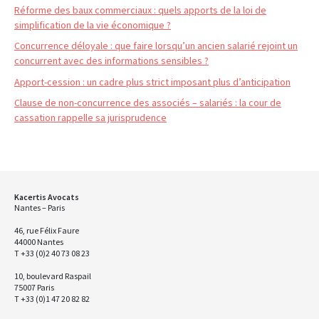
Réforme des baux commerciaux : quels apports de la loi de
simplification de la vie économique ?
Concurrence déloyale : que faire lorsqu’un ancien salarié rejoint un
concurrent avec des informations sensibles ?
Apport-cession : un cadre plus strict imposant plus d’anticipation
Clause de non-concurrence des associés – salariés : la cour de
cassation rappelle sa jurisprudence
Kacertis Avocats
Nantes – Paris
46, rue Félix Faure
44000 Nantes
T +33 (0)2 40 73 08 23
10, boulevard Raspail
75007 Paris
T +33 (0)1 47 20 82 82