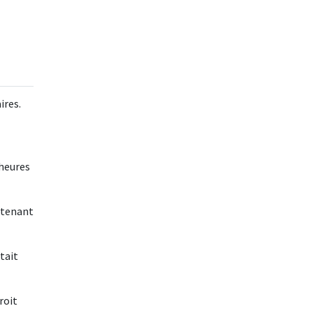
ires.
 heures
 tenant
tait
roit