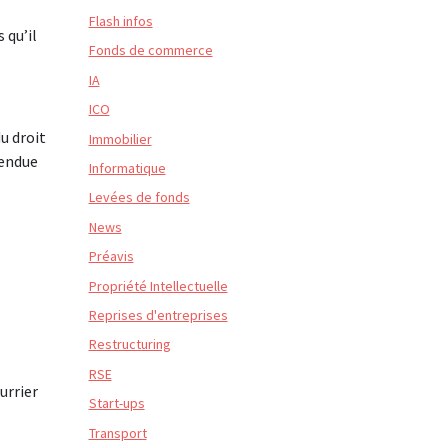
Flash infos
 qu’il
Fonds de commerce
IA
ICO
u droit
Immobilier
tendue
Informatique
Levées de fonds
News
Préavis
Propriété Intellectuelle
Reprises d'entreprises
Restructuring
RSE
urrier
Start-ups
Transport