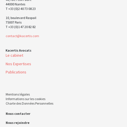
44000 Nantes
T +33 (0)2 40 73 08 23
10, boulevard Raspail
75007 Paris
T +33 (0)1 47 20 82 82
contact@kacertis.com
Kacertis Avocats
Le cabinet
Nos Expertises
Publications
Mentions légales
Informations sur les cookies
Charte des Données Personnelles
Nous contacter
Nous rejoindre