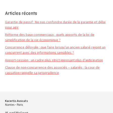
Articles récents
Garantie de passif : Ne pas confondre durée de la garantie et délai
pour agir
Réforme des baux commerciaux : quels apports de la loi de
simplification de la vie économique ?
Concurrence déloyale : que faire lorsqu’un ancien salarié rejoint un
concurrent avec des informations sensibles ?
Apport-cession : un cadre plus strict imposant plus d’anticipation
Clause de non-concurrence des associés – salariés : la cour de
cassation rappelle sa jurisprudence
Kacertis Avocats
Nantes – Paris
46, rue Félix Faure