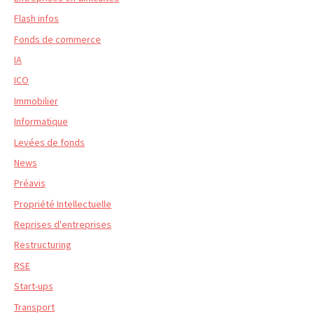
Flash infos
Fonds de commerce
IA
ICO
Immobilier
Informatique
Levées de fonds
News
Préavis
Propriété Intellectuelle
Reprises d'entreprises
Restructuring
RSE
Start-ups
Transport