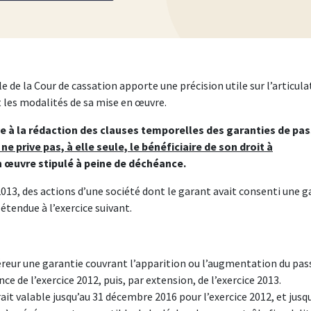
 de la Cour de cassation apporte une précision utile sur l’articula
t les modalités de sa mise en œuvre.
e à la rédaction des clauses temporelles des garanties de pass
ne prive pas, à elle seule, le bénéficiaire de son droit à
n œuvre stipulé à peine de déchéance.
n 2013, des actions d’une société dont le garant avait consenti une 
 étendue à l’exercice suivant.
quéreur une garantie couvrant l’apparition ou l’augmentation du pas
ce de l’exercice 2012, puis, par extension, de l’exercice 2013.
erait valable jusqu’au 31 décembre 2016 pour l’exercice 2012, et jusq