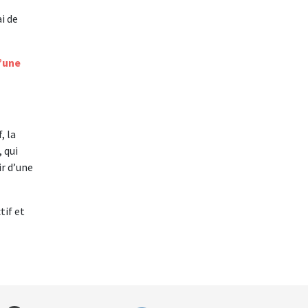
i de
’une
, la
 qui
ir d’une
tif et