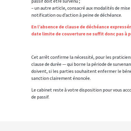
passif doit être survenu ;
– un autre article, consacré aux modalités de mise 
notification ou d’action à peine de déchéance.
En l’absence de clause de déchéance expressém
date limite de couverture ne suffit donc pas à p
Cet arrêt confirme la nécessité, pour les praticiens
clause de durée — qui borne la période de survena
doivent, si les parties souhaitent enfermer le béné
sanction clairement énoncée.
Le cabinet reste à votre disposition pour vous acc
de passif.