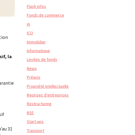
Flash infos
Fonds de commerce
IA
ICO
tion
Immobilier
Informatique
if, la
Levées de fonds
News
Préavis
garantie
Propriété Intellectuelle
Reprises d'entreprises
Restructuring
RSE
sif
Start-ups
u’au 31
Transport