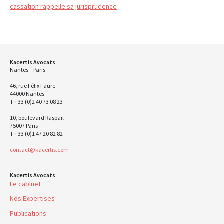
cassation rappelle sa jurisprudence
Kacertis Avocats
Nantes – Paris
46, rue Félix Faure
44000 Nantes
T +33 (0)2 40 73 08 23
10, boulevard Raspail
75007 Paris
T +33 (0)1 47 20 82 82
contact@kacertis.com
Kacertis Avocats
Le cabinet
Nos Expertises
Publications