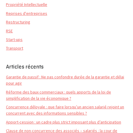
Propriété Intellectuelle
Reprises d'entreprises
Restructuring
RSE
Start-ups
Transport
Articles récents
Garantie de passif : Ne pas confondre durée de la garantie et délai
pour agir
Réforme des baux commerciaux : quels apports de la loi de
simplification de la vie économique ?
Concurrence déloyale : que faire lorsqu’un ancien salarié rejoint un
concurrent avec des informations sensibles ?
Apport-cession : un cadre plus strict imposant plus d’anticipation
Clause de non-concurrence des associés – salariés : la cour de