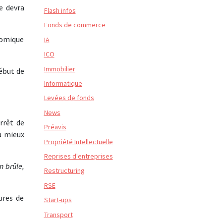
e devra
Flash infos
Fonds de commerce
onomique
IA
ICO
Immobilier
ébut de
Informatique
Levées de fonds
News
rrêt de
Préavis
u mieux
Propriété Intellectuelle
Reprises d'entreprises
 brûle,
Restructuring
RSE
ures de
Start-ups
Transport