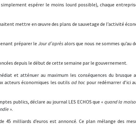
i simplement espérer le moins lourd possible), chaque entrepris
ouhaitent mettre en œuvre des plans de sauvetage de l’activité éc
intenant préparer le
Jour d’après
alors que nous ne sommes qu’au d
oncées depuis le début de cette semaine par le gouvernement.
mmédiat et atténuer au maximum les conséquences du brusque a
aux acteurs économiques les outils
ad hoc
pour redémarrer d’ici a
mptes publics, déclare au journal LES ECHOS que «
quand la maison
endie
».
de 45 milliards d’euros est annoncé. Ce plan mélange des mes