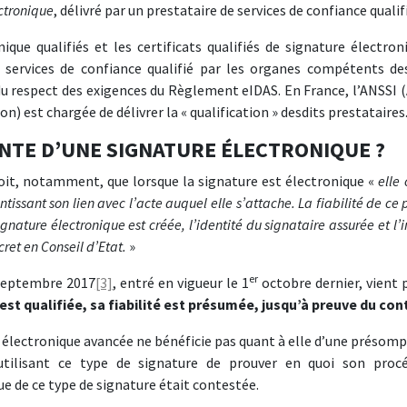
ectronique
, délivré par un prestataire de services de confiance qualif
ique qualifiés et les certificats qualifiés de signature électro
e services de confiance qualifié par les organes compétents de
 respect des exigences du Règlement eIDAS. En France, l’ANSSI 
) est chargée de délivrer la « qualification » desdits prestataires
NTE D’UNE SIGNATURE ÉLECTRONIQUE ?
it, notamment, que lorsque la signature est électronique «
elle 
tissant son lien avec l’acte auquel elle s’attache. La fiabilité de ce
gnature électronique est créée, l’identité du signataire assurée et l’i
cret en Conseil d’Etat.
»
er
8 septembre 2017
[3]
, entré en vigueur le 1
octobre dernier, vient 
est qualifiée, sa fiabilité est présumée, jusqu’à preuve du cont
e électronique avancée ne bénéficie pas quant à elle d’une présom
e utilisant ce type de signature de prouver en quoi son proc
que de ce type de signature était contestée.