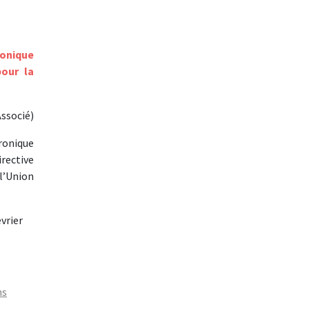
ronique
pour la
ssocié)
ronique
rective
l’Union
vrier
ns