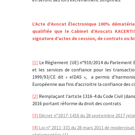
L’Acte d’Avocat Électronique 100% dématérial
qualifiée que le Cabinet d’Avocats KACERTI
signature d’actes de cession, de contrats ou b
[1]
Le Règlement (UE) n°910/2014 du Parlement Euro
et les services de confiance pour les transacti
1999/93/CE dit « eIDAS », a permis d’harmonise
Européenne aux fins d’accroitre la confiance des c
[2]
Remplaçant l’article 1316-4 du Code Civil (dan
2016 portant réforme du droit des contrats
[3]
D
écr
et n°2017-1416 du 28 septembre 2017 relat
[4]
Loi n° 2011-331 du 28 mars 2011 de modernisatio
réglementées (1)