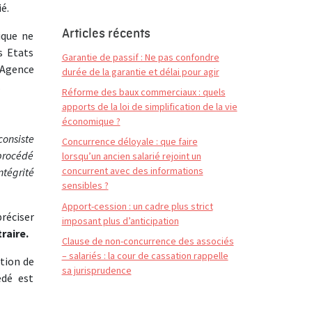
ié.
Articles récents
nique ne
s Etats
Garantie de passif : Ne pas confondre
(Agence
durée de la garantie et délai pour agir
.
Réforme des baux commerciaux : quels
apports de la loi de simplification de la vie
économique ?
consiste
Concurrence déloyale : que faire
 procédé
lorsqu’un ancien salarié rejoint un
concurrent avec des informations
ntégrité
sensibles ?
Apport-cession : un cadre plus strict
préciser
imposant plus d’anticipation
raire.
Clause de non-concurrence des associés
– salariés : la cour de cassation rappelle
ption de
sa jurisprudence
édé est