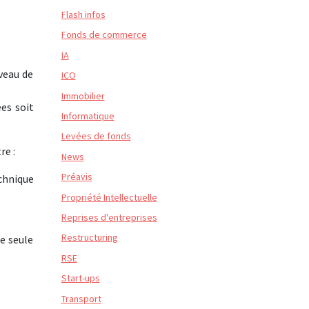
Flash infos
Fonds de commerce
IA
veau de
ICO
Immobilier
es soit
Informatique
Levées de fonds
re :
News
Préavis
echnique
Propriété Intellectuelle
Reprises d'entreprises
Restructuring
e seule
RSE
Start-ups
Transport