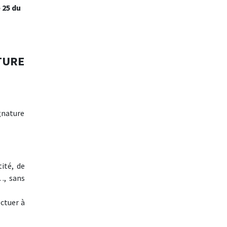
 25 du
TURE
gnature
tité, de
…, sans
ectuer à