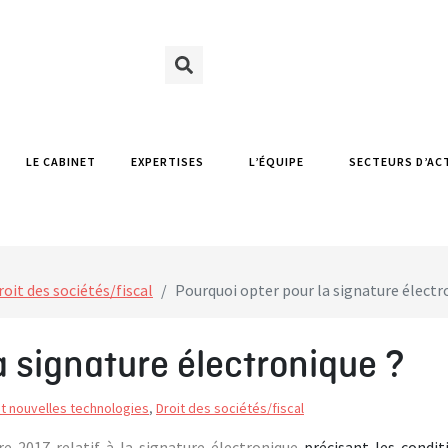
LE CABINET
EXPERTISES
L’ÉQUIPE
SECTEURS D’AC
roit des sociétés/fiscal
Pourquoi opter pour la signature électr
a signature électronique ?
et nouvelles technologies
,
Droit des sociétés/fiscal
e 2017 relatif à la signature électronique
précisant les condit