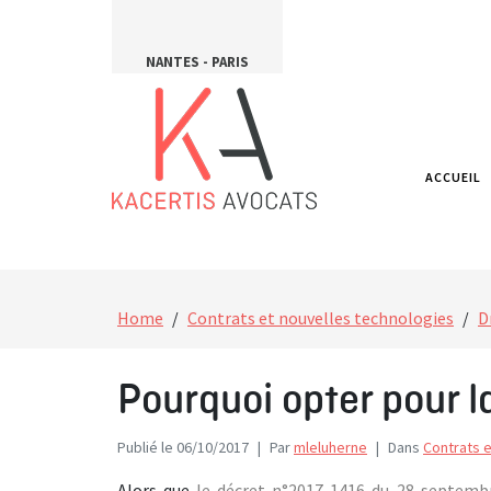
NANTES - PARIS
ACCUEIL
Home
Contrats et nouvelles technologies
D
Pourquoi opter pour l
Publié le
06/10/2017
Par
mleluherne
Dans
Contrats 
Alors que
le décret n°2017-1416 du 28 septembr