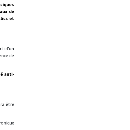
ysiques
naux de
lics et
ti d’un
sence de
é anti-
ra être
tronique