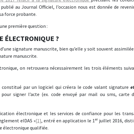
 publié au Journal Officiel, l’occasion nous est donnée de reveni
sa force probante.
 une première question :
E ÉLECTRONIQUE ?
 d’une signature manuscrite, bien qu’elle y soit souvent assimilée
nature manuscrite.
ctronique, on retrouvera nécessairement les trois éléments suivan
t constitué par un logiciel qui créera le code valant signature
e
re pour signer l’acte (ex. code envoyé par mail ou sms, carte d
cation électronique et les services de confiance pour les trans
er
 Règlement eIDAS »
[1]
, entré en application le 1
juillet 2016, dist
e électronique qualifiée.